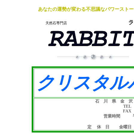
あなたの運勢が変わる不思議なパワーストー
ラ
天然石専門店
クリスタル
石 川 県 金 沢
TEL
FAX
営業時間 平 
土日祝日 
定 休 日