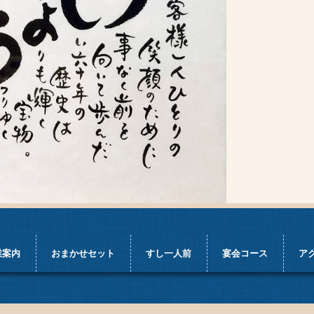
業案内
おまかせセット
すし一人前
宴会コース
ア